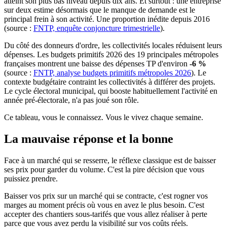
atteint son plus bas niveau depuis dix ans. Et surtout : une entreprise
sur deux estime désormais que le manque de demande est le
principal frein à son activité. Une proportion inédite depuis 2016
(source :
FNTP, enquête conjoncture trimestrielle
).
Du côté des donneurs d'ordre, les collectivités locales réduisent leurs
dépenses. Les budgets primitifs 2026 des 19 principales métropoles
françaises montrent une baisse des dépenses TP d'environ
-6 %
(source :
FNTP, analyse budgets primitifs métropoles 2026
). Le
contexte budgétaire contraint les collectivités à différer des projets.
Le cycle électoral municipal, qui booste habituellement l'activité en
année pré-électorale, n'a pas joué son rôle.
Ce tableau, vous le connaissez. Vous le vivez chaque semaine.
La mauvaise réponse et la bonne
Face à un marché qui se resserre, le réflexe classique est de baisser
ses prix pour garder du volume. C'est la pire décision que vous
puissiez prendre.
Baisser vos prix sur un marché qui se contracte, c'est rogner vos
marges au moment précis où vous en avez le plus besoin. C'est
accepter des chantiers sous-tarifés que vous allez réaliser à perte
parce que vous avez perdu la visibilité sur vos coûts réels.