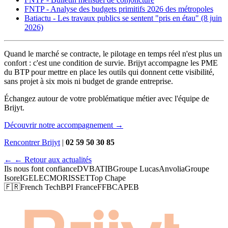
FNTP - Analyse des budgets primitifs 2026 des métropoles
Batiactu - Les travaux publics se sentent "pris en étau" (8 juin
2026)
Quand le marché se contracte, le pilotage en temps réel n'est plus un
confort : c'est une condition de survie. Brijyt accompagne les PME
du BTP pour mettre en place les outils qui donnent cette visibilité,
sans projet à six mois ni budget de grande entreprise.
Échangez autour de votre problématique métier avec l'équipe de
Brijyt.
Découvrir notre accompagnement →
Rencontrer Brijyt
|
02 59 50 30 85
←
← Retour aux actualités
Ils nous font confiance
DVB
ATIB
Groupe Lucas
Anvolia
Groupe
Isore
IGELEC
MORISSET
Top Chape
🇫🇷
French Tech
BPI France
FFB
CAPEB