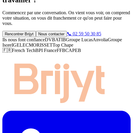
travailler ?
Commencez par une conversation. On vient vous voir, on comprend
votre situation, on vous dit franchement ce qu'on peut faire pour
vous.
📞 02 59 50 30 85
Rencontrer Brijyt
Nous contacter
Ils nous font confiance
DVB
ATIB
Groupe Lucas
Anvolia
Groupe
Isore
IGELEC
MORISSET
Top Chape
🇫🇷
French Tech
BPI France
FFB
CAPEB