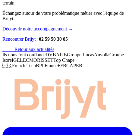
terrain.
Échangez autour de votre problématique métier avec l'équipe de
Brijyt.
Découvrir notre accompagnement →
Rencontrer Brijyt
|
02 59 50 30 85
←
← Retour aux actualités
Ils nous font confiance
DVB
ATIB
Groupe Lucas
Anvolia
Groupe
Isore
IGELEC
MORISSET
Top Chape
🇫🇷
French Tech
BPI France
FFB
CAPEB