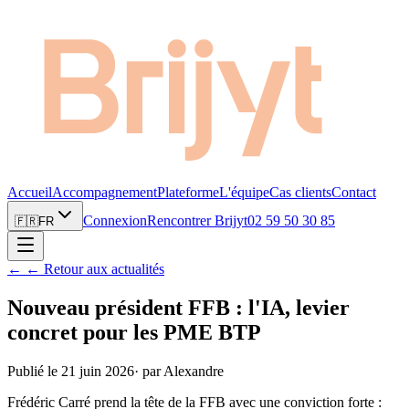
Accueil
Accompagnement
Plateforme
L'équipe
Cas clients
Contact
Connexion
Rencontrer Brijyt
02 59 50 30 85
🇫🇷
FR
←
← Retour aux actualités
Nouveau président FFB : l'IA, levier
concret pour les PME BTP
Publié le
21 juin 2026
·
par
Alexandre
Frédéric Carré prend la tête de la FFB avec une conviction forte :