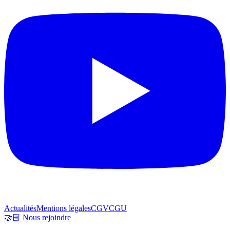
Actualités
Mentions légales
CGV
CGU
🤝🏻 Nous rejoindre