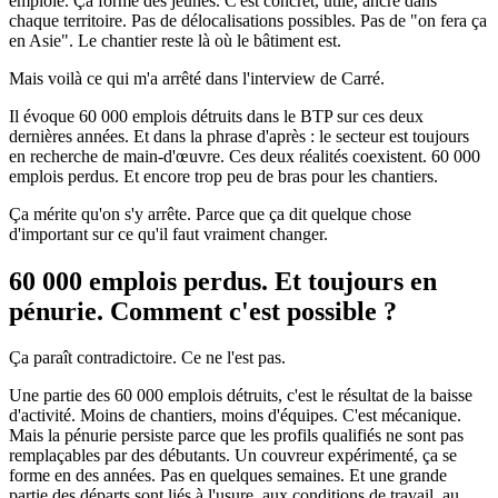
emploie. Ça forme des jeunes. C'est concret, utile, ancré dans
chaque territoire. Pas de délocalisations possibles. Pas de "on fera ça
en Asie". Le chantier reste là où le bâtiment est.
Mais voilà ce qui m'a arrêté dans l'interview de Carré.
Il évoque 60 000 emplois détruits dans le BTP sur ces deux
dernières années. Et dans la phrase d'après : le secteur est toujours
en recherche de main-d'œuvre. Ces deux réalités coexistent. 60 000
emplois perdus. Et encore trop peu de bras pour les chantiers.
Ça mérite qu'on s'y arrête. Parce que ça dit quelque chose
d'important sur ce qu'il faut vraiment changer.
60 000 emplois perdus. Et toujours en
pénurie. Comment c'est possible ?
Ça paraît contradictoire. Ce ne l'est pas.
Une partie des 60 000 emplois détruits, c'est le résultat de la baisse
d'activité. Moins de chantiers, moins d'équipes. C'est mécanique.
Mais la pénurie persiste parce que les profils qualifiés ne sont pas
remplaçables par des débutants. Un couvreur expérimenté, ça se
forme en des années. Pas en quelques semaines. Et une grande
partie des départs sont liés à l'usure, aux conditions de travail, au