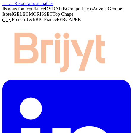
←
← Retour aux actualités
Ils nous font confiance
DVB
ATIB
Groupe Lucas
Anvolia
Groupe
Isore
IGELEC
MORISSET
Top Chape
🇫🇷
French Tech
BPI France
FFB
CAPEB