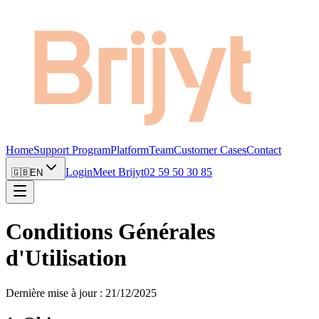
Home
Support Program
Platform
Team
Customer Cases
Contact
Login
Meet Brijyt
02 59 50 30 85
🇬🇧
EN
Conditions Générales
d'Utilisation
Dernière mise à jour :
21/12/2025