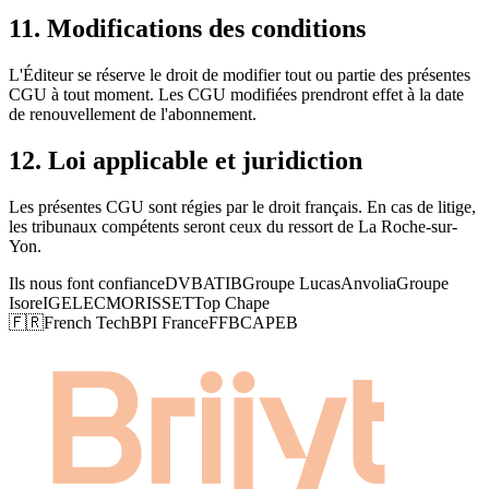
11. Modifications des conditions
L'Éditeur se réserve le droit de modifier tout ou partie des présentes
CGU à tout moment. Les CGU modifiées prendront effet à la date
de renouvellement de l'abonnement.
12. Loi applicable et juridiction
Les présentes CGU sont régies par le droit français. En cas de litige,
les tribunaux compétents seront ceux du ressort de La Roche-sur-
Yon.
Ils nous font confiance
DVB
ATIB
Groupe Lucas
Anvolia
Groupe
Isore
IGELEC
MORISSET
Top Chape
🇫🇷
French Tech
BPI France
FFB
CAPEB